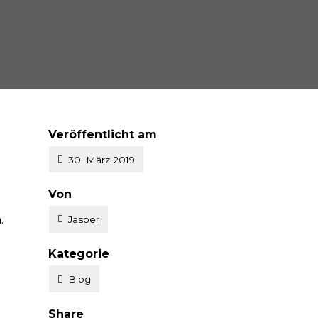
Veröffentlicht am
30. März 2019
V
Von
e
.
Jasper
r
V
Kategorie
ö
e
Blog
f
r
f
Share