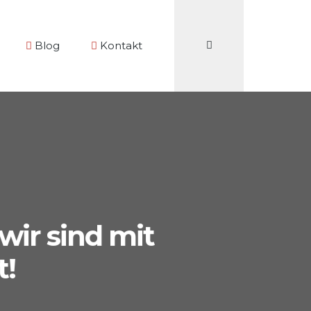
S
u
Blog
Kontakt
c
h
e
 wir sind mit
t!