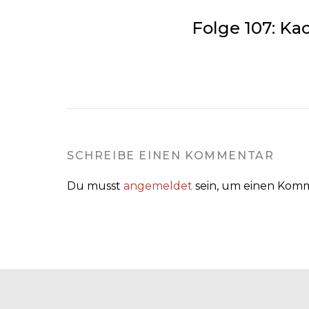
YouTub
Folge 107: Ka
e
immer
entsper
ren
SCHREIBE EINEN KOMMENTAR
Du musst
angemeldet
sein, um einen Kom