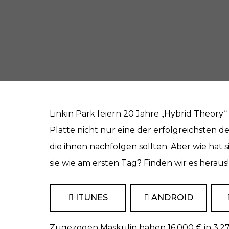
Linkin Park feiern 20 Jahre „Hybrid Theory“ 
Platte nicht nur eine der erfolgreichsten d
Mit
dem
die ihnen nachfolgen sollten. Aber wie hat s
Laden
des
sie wie am ersten Tag? Finden wir es heraus!
Videos
akzept
ieren
Mit
Sie die
ITUNES
ANDROID
dem
Daten
Laden
schutz
des
erkläru
Zugezogen Maskulin haben 16.000 € in 3:27