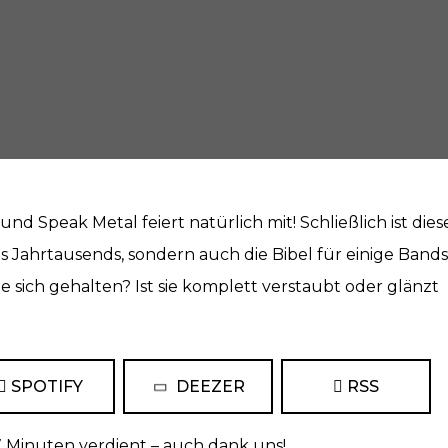
und Speak Metal feiert natürlich mit! Schließlich ist dies
es Jahrtausends, sondern auch die Bibel für einige Bands
ie sich gehalten? Ist sie komplett verstaubt oder glänzt
SPOTIFY
DEEZER
RSS
 Minuten verdient – auch dank uns!