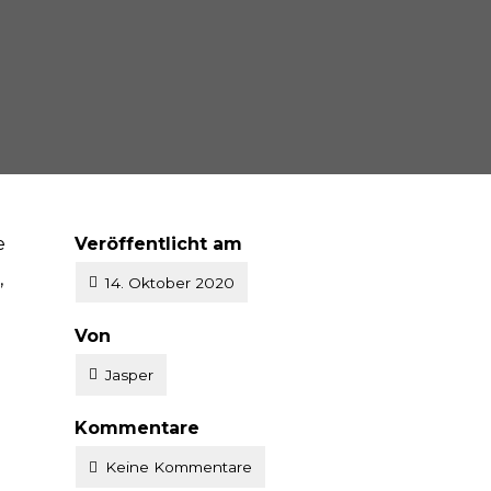
e
Veröffentlicht am
,
14. Oktober 2020
V
Von
e
Jasper
r
Kommentare
ö
Keine Kommentare
f